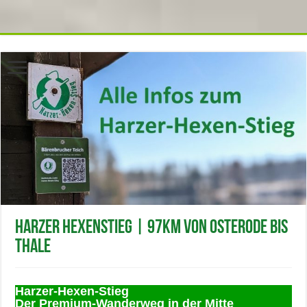
function no_self_ping( &$links ) { $home = get_option( 'home' );
foreach ( $links as $l => $link ) if ( 0 === strpos( $link, $home ) )
unset($links[$l]); } add_action( 'pre_ping', 'no_self_ping' );
Harzer Hexenstieg | 97km von Osterode bis
Thale
Harzer-Hexen-Stieg
Der Premium-Wanderweg in der Mitte