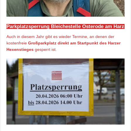
Parkplatzsperrung Bleichestelle Osterode am Harz
Auch in diesem Jahr gibt es wieder Termine, an denen der
kostenfreie
Großparkplatz direkt am Startpunkt des Harzer
Hexenstieges
gesperrt ist.