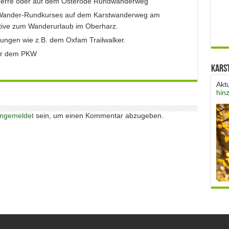
sperre oder auf dem Osterode Rundwanderweg
s Wander-Rundkurses auf dem Karstwanderweg am
native zum Wanderurlaub im Oberharz.
ungen wie z.B. dem Oxfam Trailwalker.
der dem PKW
Kars
Akt
hin
ngemeldet
sein, um einen Kommentar abzugeben.