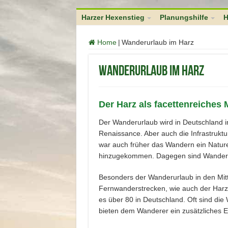
function no_self_ping( &$links ) { $home = get_option( 'home' ); foreach (
Harzer Hexenstieg
Planungshilfe
H
Home
|
Wanderurlaub im Harz
Wanderurlaub im Harz
Der Harz als facettenreiches 
Der Wanderurlaub wird in Deutschland imm
Renaissance. Aber auch die Infrastruktur
war auch früher das Wandern ein Naturerl
hinzugekommen. Dagegen sind Wanderlied
Besonders der Wanderurlaub in den Mitt
Fernwanderstrecken, wie auch der Harze
es über 80 in Deutschland. Oft sind d
bieten dem Wanderer ein zusätzliches Er