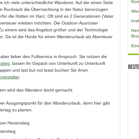
Kom
 ich viele unterschiedliche Wanderer. Auf der einen Seite
em Rucksack die Übernachtung in der Natur bevorzugen.
Wen
rfür die Hütten im Harz. Oft sind es 2 Generationen (Vater
Irr
abenteuer erleben möchten. Die Outdoor-Ausrüster
Zu einem wird das Angebot größer und der Technologie
Her
Bro
. Da ist die Hürde für einen Wanderurlaub als Abenteuer
Ein
aber lieber den Fullservice in Anspruch. Sie nutzen die
stieg
, lassen ihr Gepäck von Unterkunft zu Unterkunft
Best
ppen und last but not least buchen Sie ihren
ranstalter
.
em wird das Wandern leicht gemacht.
er Ausgangspunkt für den Wanderurlaub, denn hier gibt
ertag zu planen.
rzer Hexenstieg
terstieg