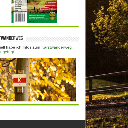
twanderweg
uell habe ich Infos zum
Karstwanderweg
zugefügt.