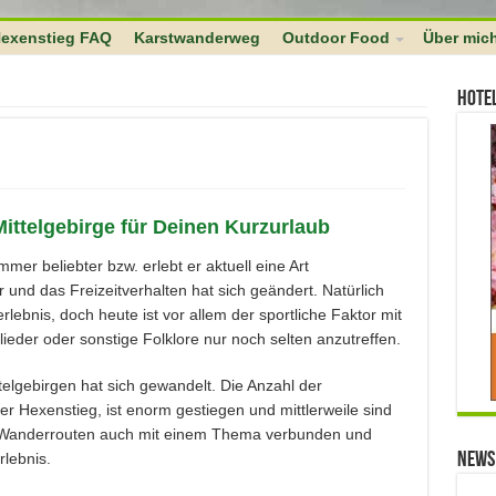
 $links as $l => $link ) if ( 0 === strpos( $link, $home ) ) unset($links[$
exenstieg FAQ
Karstwanderweg
Outdoor Food
Über mic
Hote
Mittelgebirge für Deinen Kurzurlaub
er beliebter bzw. erlebt er aktuell eine Art
 und das Freizeitverhalten hat sich geändert. Natürlich
ebnis, doch heute ist vor allem der sportliche Faktor mit
er oder sonstige Folklore nur noch selten anzutreffen.
elgebirgen hat sich gewandelt. Die Anzahl der
r Hexenstieg, ist enorm gestiegen und mittlerweile sind
ie Wanderrouten auch mit einem Thema verbunden und
lebnis.
News