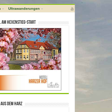
l]); } add_action( 'pre_ping', 'no_self_ping' );
h
Ultrawanderungen
l am Hexenstieg-Start
 aus dem Harz