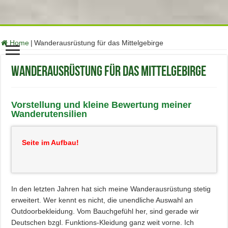
function no_self_ping( &$links ) { $home = get_option( 'home' );
foreach ( $links as $l => $link ) if ( 0 === strpos( $link, $home ) )
unset($links[$l]); } add_action( 'pre_ping', 'no_self_ping' );
Home
|
Wanderausrüstung für das Mittelgebirge
Wanderausrüstung für das Mittelgebirge
Vorstellung und kleine Bewertung meiner
Wanderutensilien
Seite im Aufbau!
In den letzten Jahren hat sich meine Wanderausrüstung stetig
erweitert. Wer kennt es nicht, die unendliche Auswahl an
Outdoorbekleidung. Vom Bauchgefühl her, sind gerade wir
Deutschen bzgl. Funktions-Kleidung ganz weit vorne. Ich