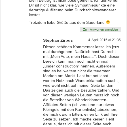
Mein Beitrag ist nicht böse gemeint. Ich denke nur,
Dir ist nicht klar, wie viele Sympathiepunkte eine
derartige Auflistung beim Durchschnittswanderer
kostet.
Trotzdem liebe Grüße aus dem Sauerland
Zum Antworten anmelden
Stephan Zirbus
4. April 2015 at 21:35
Diesen schönen Kommentar lasse ich jetzt
mal durchgehen. Natürlich hast Du recht
mit „Mein Auto, mein Haus…“. Doch diesen
Bereich kann man noch nicht einmal
„under construction“ nennen. Außerdem
sind es bei weitem nicht die teuersten
Marken am Markt. Last but not least …
wer im Netz nach Wanderklamotten sucht,
wird wohl nicht auf meiner Seite landen.
Das zeigen auch die Besucherzahlen. Und
von diesen wenigen Leuten muss ich noch
die Betreiber von Wanderklamotten-
Affiliates-Seiten (ich verdiene nur etwas
Kleingeld mit den Kartenlinks) abeziehen,
die mich darum bitten, einen Link auf Ihre
Seite zu setzen. Ich mache keinen Hehl
daraus, dass ich mit dieser Seite auch