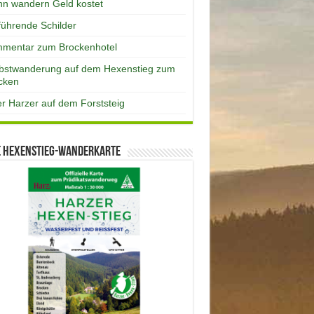
n wandern Geld kostet
eführende Schilder
mentar zum Brockenhotel
bstwanderung auf dem Hexenstieg zum
cken
er Harzer auf dem Forststeig
e Hexenstieg-Wanderkarte