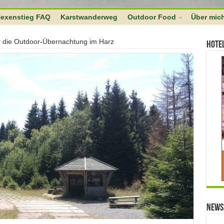
 $links as $l => $link ) if ( 0 === strpos( $link, $home ) ) unset($links[$
exenstieg FAQ
Karstwanderweg
Outdoor Food
Über mic
r die Outdoor-Übernachtung im Harz
Hote
News