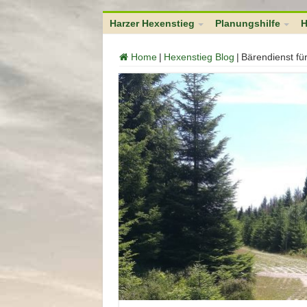
function no_self_ping( &$links ) { $home = get_option( 'home' ); foreach (
Harzer Hexenstieg
Planungshilfe
H
Home
|
Hexenstieg Blog
|
Bärendienst fü