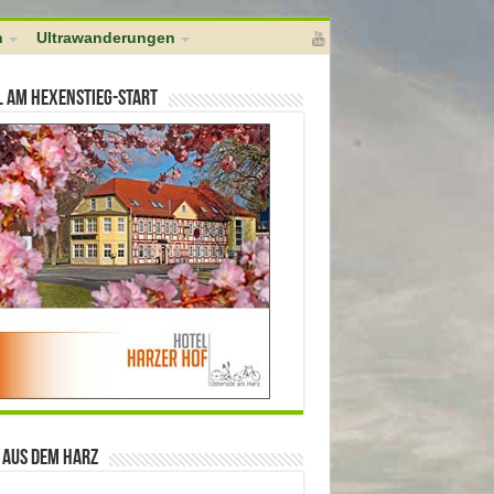
l]); } add_action( 'pre_ping', 'no_self_ping' );
h
Ultrawanderungen
l am Hexenstieg-Start
 aus dem Harz