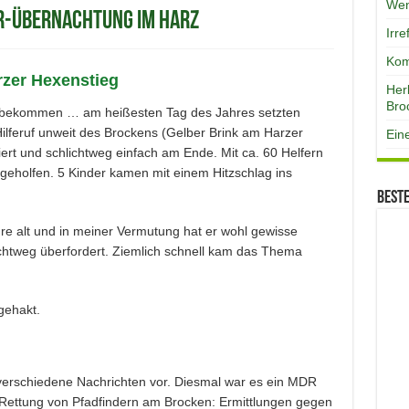
Wen
or-Übernachtung im Harz
Irr
Kom
rzer Hexenstieg
Her
Bro
 mitbekommen … am heißesten Tag des Jahres setzten
ilferuf unweit des Brockens (Gelber Brink am Harzer
Ein
ert und schlichtweg einfach am Ende. Mit ca. 60 Helfern
eholfen. 5 Kinder kamen mit einem Hitzschlag ins
Best
re alt und in meiner Vermutung hat er wohl gewisse
ichtweg überfordert. Ziemlich schnell kam das Thema
gehakt.
verschiedene Nachrichten vor. Diesmal war es ein MDR
 Rettung von Pfadfindern am Brocken: Ermittlungen gegen