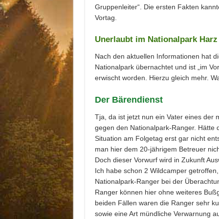
Gruppenleiter“. Die ersten Fakten kannte
Vortag.
Unerlaubt im Nationalpark Harz
Nach den aktuellen Informationen hat di
Nationalpark übernachtet und ist „im V
erwischt worden. Hierzu gleich mehr. Wa
Der Bärendienst
Tja, da ist jetzt nun ein Vater eines de
gegen den Nationalpark-Ranger. Hätte d
Situation am Folgetag erst gar nicht 
man hier dem 20-jährigem Betreuer nich
Doch dieser Vorwurf wird in Zukunft Au
Ich habe schon 2 Wildcamper getroffen
Nationalpark-Ranger bei der Überachtu
Ranger können hier ohne weiteres Bußg
beiden Fällen waren die Ranger sehr kul
sowie eine Art mündliche Verwarnung au