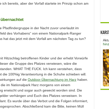
 ich bereits, aber der Vorfall startete im Prinzip schon am
 übernachtet
e Pfadfindergruppe in der Nacht zuvor unerlaubt im
Kars
orfeld des Vorhabens“ von einem Nationalpark-Ranger
s hat das jetzt mit dem Vorfall am nächsten Tag zu tun?
Akt
hin
r mit Hitzschlag betroffenen Kinder und der erhebt Vorwürfe
ieser die Gruppe des Platzes verwiesen, wäre die
entstanden. WHAT THE FUCK. Ich kann verstehen, dass
t die 100%ig Verantwortung in die Schuhe schieben will.
swirkungen auf die
Outdoor-Übernachtung im Harz
haben.
, die im Nationalpark Harz morgens von einem
ng erwischt und sogar auch geweckt worden sind. Die
elder verhängen und Euch des Platzes verweisen. In
ant. Es wurde über das Verbot und die Folgen informiert,
sgesprochen. Abschließend kam die Bitte, keinen Müll