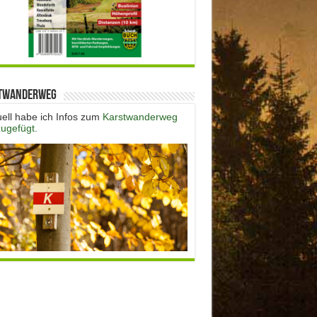
twanderweg
uell habe ich Infos zum
Karstwanderweg
zugefügt.