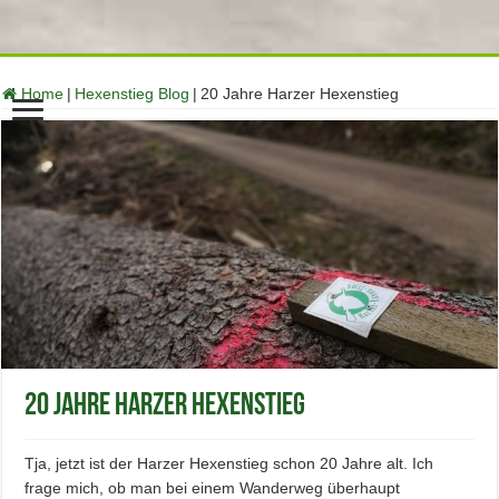
function no_self_ping( &$links ) { $home = get_option( 'home' );
foreach ( $links as $l => $link ) if ( 0 === strpos( $link, $home ) )
unset($links[$l]); } add_action( 'pre_ping', 'no_self_ping' );
Home
|
Hexenstieg Blog
|
20 Jahre Harzer Hexenstieg
20 Jahre Harzer Hexenstieg
Tja, jetzt ist der Harzer Hexenstieg schon 20 Jahre alt. Ich
frage mich, ob man bei einem Wanderweg überhaupt