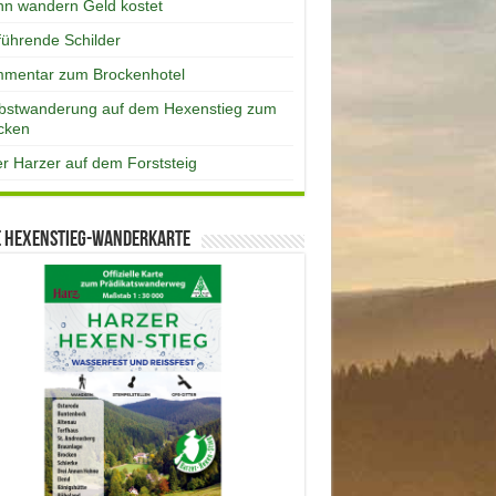
n wandern Geld kostet
eführende Schilder
mentar zum Brockenhotel
bstwanderung auf dem Hexenstieg zum
cken
er Harzer auf dem Forststeig
e Hexenstieg-Wanderkarte