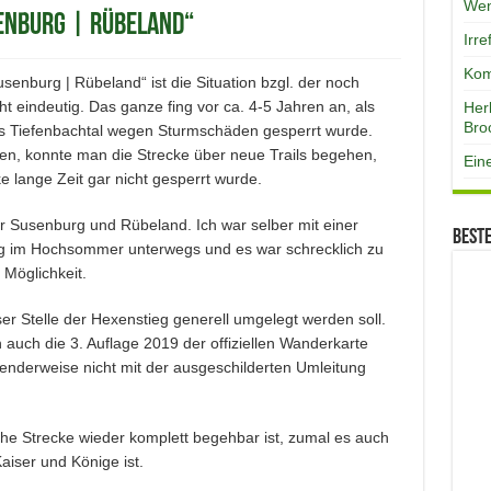
Wen
enburg | Rübeland“
Irr
Kom
enburg | Rübeland“ ist die Situation bzgl. der noch
 eindeutig. Das ganze fing vor ca. 4-5 Jahren an, als
Her
Bro
as Tiefenbachtal wegen Sturmschäden gesperrt wurde.
en, konnte man die Strecke über neue Trails begehen,
Ein
e lange Zeit gar nicht gesperrt wurde.
 Susenburg und Rübeland. Ich war selber mit einer
Best
g im Hochsommer unterwegs und es war schrecklich zu
 Möglichkeit.
r Stelle der Hexenstieg generell umgelegt werden soll.
 auch die 3. Auflage 2019 der offiziellen Wanderkarte
enderweise nicht mit der ausgeschilderten Umleitung
iche Strecke wieder komplett begehbar ist, zumal es auch
iser und Könige ist.