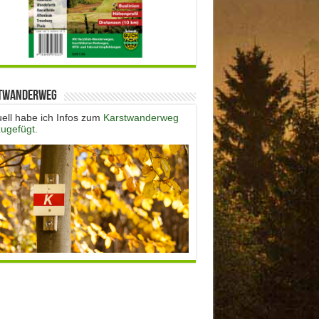
twanderweg
uell habe ich Infos zum
Karstwanderweg
zugefügt.