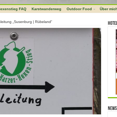
 $links as $l => $link ) if ( 0 === strpos( $link, $home ) ) unset($links[$
exenstieg FAQ
Karstwanderweg
Outdoor Food
Über mic
eitung „Susenburg | Rübeland“
Hote
News