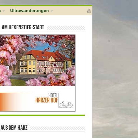
l]); } add_action( 'pre_ping', 'no_self_ping' );
h
Ultrawanderungen
l am Hexenstieg-Start
 aus dem Harz