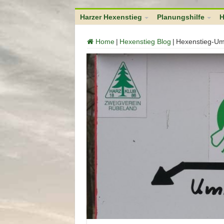
function no_self_ping( &$links ) { $home = get_option( 'home' ); foreach (
Harzer Hexenstieg
Planungshilfe
H
Home
|
Hexenstieg Blog
|
Hexenstieg-Uml