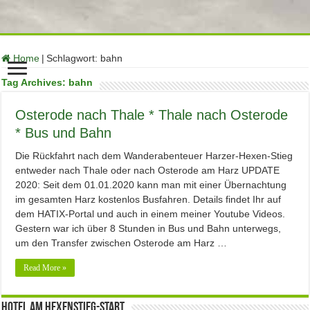
function no_self_ping( &$links ) { $home = get_option( 'home' );
foreach ( $links as $l => $link ) if ( 0 === strpos( $link, $home ) )
unset($links[$l]); } add_action( 'pre_ping', 'no_self_ping' );
Home
|
Schlagwort:
bahn
Tag Archives:
bahn
Osterode nach Thale * Thale nach Osterode
* Bus und Bahn
Die Rückfahrt nach dem Wanderabenteuer Harzer-Hexen-Stieg
entweder nach Thale oder nach Osterode am Harz UPDATE
2020: Seit dem 01.01.2020 kann man mit einer Übernachtung
im gesamten Harz kostenlos Busfahren. Details findet Ihr auf
dem HATIX-Portal und auch in einem meiner Youtube Videos.
Gestern war ich über 8 Stunden in Bus und Bahn unterwegs,
um den Transfer zwischen Osterode am Harz …
Read More »
Hotel am Hexenstieg-Start