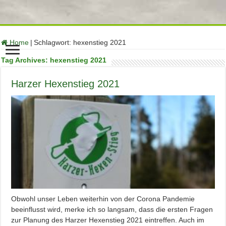
function no_self_ping( &$links ) { $home = get_option( 'home' );
foreach ( $links as $l => $link ) if ( 0 === strpos( $link, $home ) )
unset($links[$l]); } add_action( 'pre_ping', 'no_self_ping' );
Home
|
Schlagwort:
hexenstieg 2021
Tag Archives:
hexenstieg 2021
Harzer Hexenstieg 2021
Obwohl unser Leben weiterhin von der Corona Pandemie
beeinflusst wird, merke ich so langsam, dass die ersten Fragen
zur Planung des Harzer Hexenstieg 2021 eintreffen. Auch im