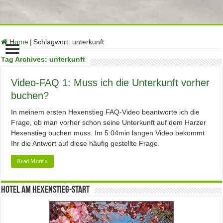
function no_self_ping( &$links ) { $home = get_option( 'home' );
foreach ( $links as $l => $link ) if ( 0 === strpos( $link, $home ) )
unset($links[$l]); } add_action( 'pre_ping', 'no_self_ping' );
Home
|
Schlagwort:
unterkunft
Tag Archives:
unterkunft
Video-FAQ 1: Muss ich die Unterkunft vorher
buchen?
In meinem ersten Hexenstieg FAQ-Video beantworte ich die
Frage, ob man vorher schon seine Unterkunft auf dem Harzer
Hexenstieg buchen muss. Im 5:04min langen Video bekommt
Ihr die Antwort auf diese häufig gestellte Frage.
Read More »
Hotel am Hexenstieg-Start