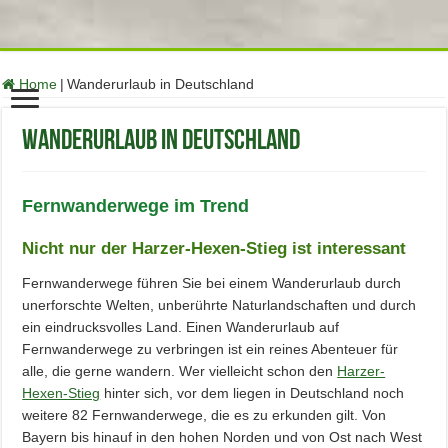
function no_self_ping( &$links ) { $home = get_option( 'home' );
foreach ( $links as $l => $link ) if ( 0 === strpos( $link, $home ) )
unset($links[$l]); } add_action( 'pre_ping', 'no_self_ping' );
Home
|
Wanderurlaub in Deutschland
Wanderurlaub in Deutschland
Fernwanderwege im Trend
Nicht nur der Harzer-Hexen-Stieg ist interessant
Fernwanderwege führen Sie bei einem Wanderurlaub durch
unerforschte Welten, unberührte Naturlandschaften und durch
ein eindrucksvolles Land. Einen Wanderurlaub auf
Fernwanderwege zu verbringen ist ein reines Abenteuer für
alle, die gerne wandern. Wer vielleicht schon den
Harzer-
Hexen-Stieg
hinter sich, vor dem liegen in Deutschland noch
weitere 82 Fernwanderwege, die es zu erkunden gilt. Von
Bayern bis hinauf in den hohen Norden und von Ost nach West