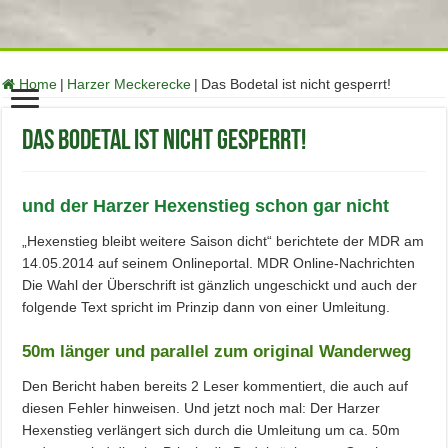
function no_self_ping( &$links ) { $home = get_option( 'home' );
foreach ( $links as $l => $link ) if ( 0 === strpos( $link, $home ) )
unset($links[$l]); } add_action( 'pre_ping', 'no_self_ping' );
Home
|
Harzer Meckerecke
|
Das Bodetal ist nicht gesperrt!
Das Bodetal ist nicht gesperrt!
und der Harzer Hexenstieg schon gar nicht
„Hexenstieg bleibt weitere Saison dicht“ berichtete der MDR am
14.05.2014 auf seinem Onlineportal. MDR Online-Nachrichten
Die Wahl der Überschrift ist gänzlich ungeschickt und auch der
folgende Text spricht im Prinzip dann von einer Umleitung.
50m länger und parallel zum original Wanderweg
Den Bericht haben bereits 2 Leser kommentiert, die auch auf
diesen Fehler hinweisen. Und jetzt noch mal: Der Harzer
Hexenstieg verlängert sich durch die Umleitung um ca. 50m