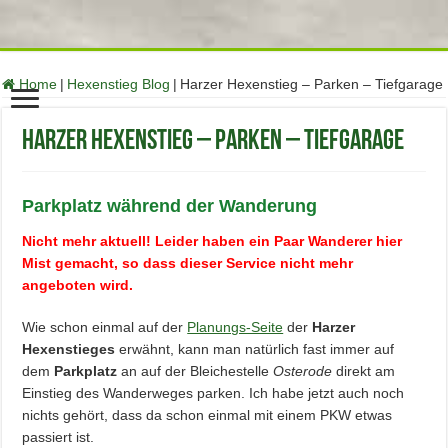
function no_self_ping( &$links ) { $home = get_option( 'home' );
foreach ( $links as $l => $link ) if ( 0 === strpos( $link, $home ) )
unset($links[$l]); } add_action( 'pre_ping', 'no_self_ping' );
Home
|
Hexenstieg Blog
|
Harzer Hexenstieg – Parken – Tiefgarage
Harzer Hexenstieg – Parken – Tiefgarage
Parkplatz während der Wanderung
Nicht mehr aktuell! Leider haben ein Paar Wanderer hier
Mist gemacht, so dass dieser Service nicht mehr
angeboten wird.
Wie schon einmal auf der
Planungs-Seite
der
Harzer
Hexenstieges
erwähnt, kann man natürlich fast immer auf
dem
Parkplatz
an auf der Bleichestelle
Osterode
direkt am
Einstieg des Wanderweges parken. Ich habe jetzt auch noch
nichts gehört, dass da schon einmal mit einem PKW etwas
passiert ist.