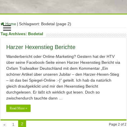
function no_self_ping( &$links ) { $home = get_option( 'home' );
foreach ( $links as $l => $link ) if ( 0 === strpos( $link, $home ) )
unset($links[$l]); } add_action( 'pre_ping', 'no_self_ping' );
Home
|
Schlagwort:
Bodetal
(page 2)
Tag Archives:
Bodetal
Harzer Hexenstieg Berichte
Wanderbericht oder Online-Marketing? Gestern hat der HTV
über seine Facebook-Seite einen Harzer Hexenstieg Bericht via
Oxfam Trailwalker Deutschland mit dem Kommentar „Ein
schöner Artikel über unseren Jubilar – den Harzer-Hexen-Stieg
– ist das bei Spiegel-Online :-)“ geteilt. Ich hab da natürlich
gleich draufgeklickt und mir den Hexenstieg Bericht
durchgelesen. Er läßt ich wirklich gut lesen. Doch so
zwischendurch tauchte dann …
Read More »
2
«
1
Page 2 of 2