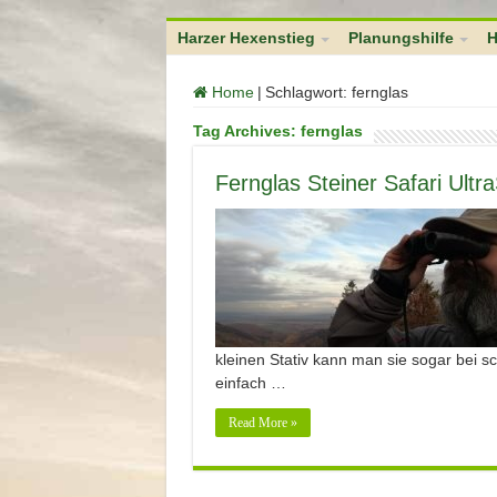
function no_self_ping( &$links ) { $home = get_option( 'home' ); foreach (
Harzer Hexenstieg
Planungshilfe
H
Home
|
Schlagwort:
fernglas
Tag Archives:
fernglas
Fernglas Steiner Safari Ult
kleinen Stativ kann man sie sogar bei s
einfach …
Read More »