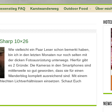
 $links as $l => $link ) if ( 0 === strpos( $link, $home ) ) unset($links[$
exenstieg FAQ
Karstwanderweg
Outdoor Food
Über mic
Hote
raSharp 10×26
Wie vielleicht ein Paar Leser schon bemerkt haben,
bin ich in den letzten Monaten nur noch selten mit
der dicken Fotoausrüstung unterwegs. Hierfür gibt
es 2 Gründe: Die Kameras in den Smartphones sind
mittlerweile so gut geworden, dass sie für einen
Wanderblog komplett ausreichend sind. Mit einem
chlechten Lichtverhältnissen einsetzen. Schaut Euch
News