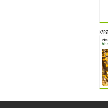
Kars
Akt
hin