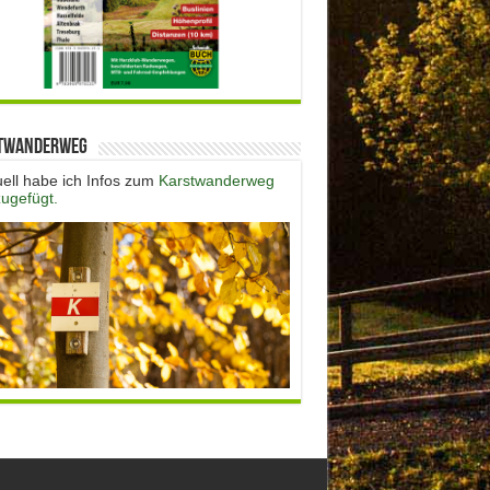
twanderweg
uell habe ich Infos zum
Karstwanderweg
zugefügt.