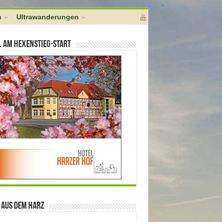
l]); } add_action( 'pre_ping', 'no_self_ping' );
h
Ultrawanderungen
l am Hexenstieg-Start
 aus dem Harz