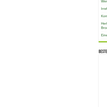
Wen
Irr
Kom
Her
Bro
Ein
Best