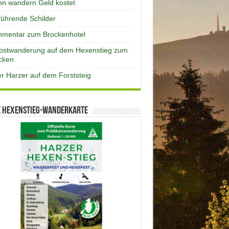
n wandern Geld kostet
eführende Schilder
mentar zum Brockenhotel
bstwanderung auf dem Hexenstieg zum
cken
er Harzer auf dem Forststeig
e Hexenstieg-Wanderkarte