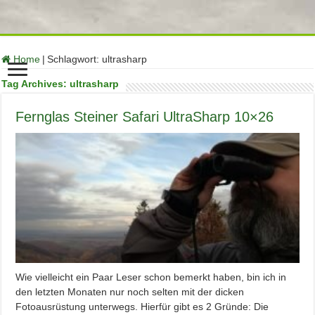
function no_self_ping( &$links ) { $home = get_option( 'home' );
foreach ( $links as $l => $link ) if ( 0 === strpos( $link, $home ) )
unset($links[$l]); } add_action( 'pre_ping', 'no_self_ping' );
Home
|
Schlagwort:
ultrasharp
Tag Archives:
ultrasharp
Fernglas Steiner Safari UltraSharp 10×26
Wie vielleicht ein Paar Leser schon bemerkt haben, bin ich in
den letzten Monaten nur noch selten mit der dicken
Fotoausrüstung unterwegs. Hierfür gibt es 2 Gründe: Die