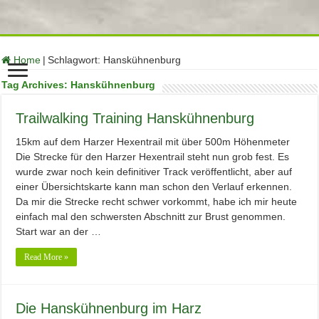
function no_self_ping( &$links ) { $home = get_option( 'home' );
foreach ( $links as $l => $link ) if ( 0 === strpos( $link, $home ) )
unset($links[$l]); } add_action( 'pre_ping', 'no_self_ping' );
Home
|
Schlagwort:
Hanskühnenburg
Tag Archives:
Hanskühnenburg
Trailwalking Training Hanskühnenburg
15km auf dem Harzer Hexentrail mit über 500m Höhenmeter
Die Strecke für den Harzer Hexentrail steht nun grob fest. Es
wurde zwar noch kein definitiver Track veröffentlicht, aber auf
einer Übersichtskarte kann man schon den Verlauf erkennen.
Da mir die Strecke recht schwer vorkommt, habe ich mir heute
einfach mal den schwersten Abschnitt zur Brust genommen.
Start war an der …
Read More »
Die Hanskühnenburg im Harz