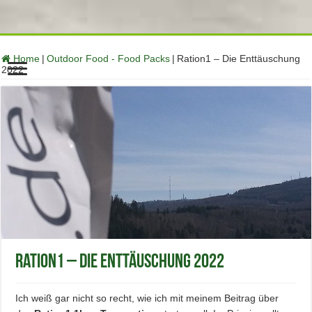
function no_self_ping( &$links ) { $home = get_option( 'home' );
foreach ( $links as $l => $link ) if ( 0 === strpos( $link, $home ) )
unset($links[$l]); } add_action( 'pre_ping', 'no_self_ping' );
Home
|
Outdoor Food - Food Packs
|
Ration1 – Die Enttäuschung
2022
Ration1 – Die Enttäuschung 2022
Ich weiß gar nicht so recht, wie ich mit meinem Beitrag über