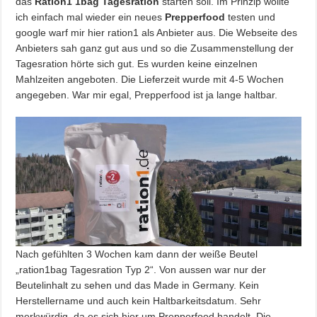
das
Ration1 1bag Tagesration
starten soll. Im Prinzip wollte
ich einfach mal wieder ein neues
Prepperfood
testen und
google warf mir hier ration1 als Anbieter aus. Die Webseite des
Anbieters sah ganz gut aus und so die Zusammenstellung der
Tagesration hörte sich gut. Es wurden keine einzelnen
Mahlzeiten angeboten. Die Lieferzeit wurde mit 4-5 Wochen
angegeben. War mir egal, Prepperfood ist ja lange haltbar.
Nach gefühlten 3 Wochen kam dann der weiße Beutel
„ration1bag Tagesration Typ 2“. Von aussen war nur der
Beutelinhalt zu sehen und das Made in Germany. Kein
Herstellername und auch kein Haltbarkeitsdatum. Sehr
merkwürdig, da es sich hier um Prepperfood handelt. Die