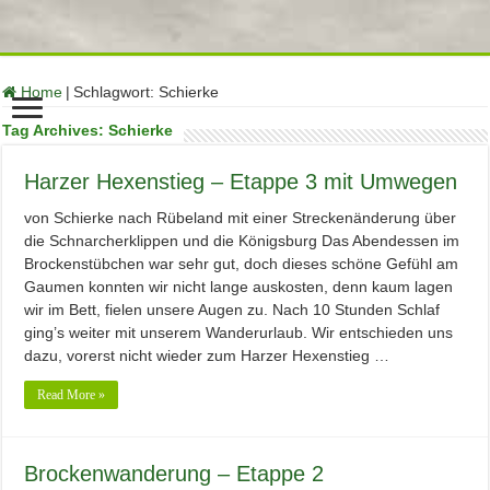
function no_self_ping( &$links ) { $home = get_option( 'home' );
foreach ( $links as $l => $link ) if ( 0 === strpos( $link, $home ) )
unset($links[$l]); } add_action( 'pre_ping', 'no_self_ping' );
Home
|
Schlagwort:
Schierke
Tag Archives:
Schierke
Harzer Hexenstieg – Etappe 3 mit Umwegen
von Schierke nach Rübeland mit einer Streckenänderung über
die Schnarcherklippen und die Königsburg Das Abendessen im
Brockenstübchen war sehr gut, doch dieses schöne Gefühl am
Gaumen konnten wir nicht lange auskosten, denn kaum lagen
wir im Bett, fielen unsere Augen zu. Nach 10 Stunden Schlaf
ging’s weiter mit unserem Wanderurlaub. Wir entschieden uns
dazu, vorerst nicht wieder zum Harzer Hexenstieg …
Read More »
Brockenwanderung – Etappe 2