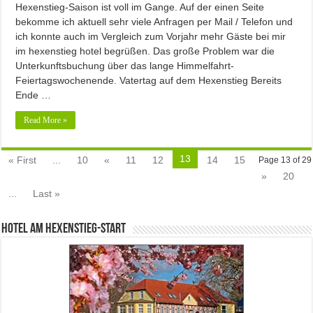
Hexenstieg-Saison ist voll im Gange. Auf der einen Seite
bekomme ich aktuell sehr viele Anfragen per Mail / Telefon und
ich konnte auch im Vergleich zum Vorjahr mehr Gäste bei mir
im hexenstieg hotel begrüßen. Das große Problem war die
Unterkunftsbuchung über das lange Himmelfahrt-
Feiertagswochenende. Vatertag auf dem Hexenstieg Bereits
Ende …
Read More »
13
« First
...
10
«
11
12
14
15
Page 13 of 29
»
20
...
Last »
Hotel am Hexenstieg-Start