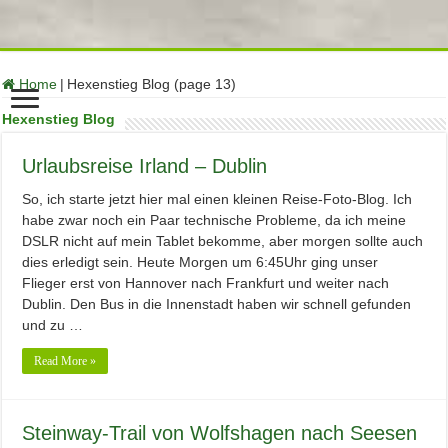
function no_self_ping( &$links ) { $home = get_option( 'home' );
foreach ( $links as $l => $link ) if ( 0 === strpos( $link, $home ) )
unset($links[$l]); } add_action( 'pre_ping', 'no_self_ping' );
Home
|
Hexenstieg Blog (page 13)
Hexenstieg Blog
Urlaubsreise Irland – Dublin
So, ich starte jetzt hier mal einen kleinen Reise-Foto-Blog. Ich
habe zwar noch ein Paar technische Probleme, da ich meine
DSLR nicht auf mein Tablet bekomme, aber morgen sollte auch
dies erledigt sein. Heute Morgen um 6:45Uhr ging unser
Flieger erst von Hannover nach Frankfurt und weiter nach
Dublin. Den Bus in die Innenstadt haben wir schnell gefunden
und zu …
Read More »
Steinway-Trail von Wolfshagen nach Seesen