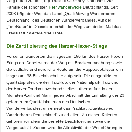
Weg heute zu den „Top Trails of Germany“ und damit zur
Familie der schönsten
Fernwanderwege
Deutschlands. Seit
2008 trägt der Weg das Label „Qualitätsweg Wanderbares
Deutschland“ des Deutschen Wanderverbandes. Auf der
„TourNatur“ in Düsseldorf erhält der Weg zum dritten Mal das
Prädikat für weitere drei Jahre.
Die Zertifizierung des Harzer-Hexen-Stiegs
Personen wanderten die insgesamt 150 km des Harzer-Hexen-
Stiegs ab. Dabei wurde der Weg mit Brockenumgehung sowie
die südliche und nördliche Route um die Rappbodetalsperre in
insgesamt 38 Einzelabschnitte aufgeteilt. Die ausgebildeten
Qualitätsprüfer, die der Harzklub, der Nationalpark Harz und
der Harzer Tourismusverband stellten, überprüften in den
Monaten April und Mai in jedem Abschnitt die Einhaltung der 23
geforderten Qualitätskriterien des Deutschen
Wanderverbandes, um erneut das Prädikat „Qualitätsweg
Wanderbares Deutschland“ zu erhalten. Zu diesen Kriterien
gehören vor allem die perfekte Beschilderung sowie die
Wegequalität. Zudem wird die Attraktivität der Wegeführung in