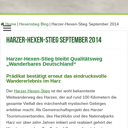
function no_self_ping( &$links ) { $home = get_option( 'home' );
foreach ( $links as $l => $link ) if ( 0 === strpos( $link, $home ) )
unset($links[$l]); } add_action( 'pre_ping', 'no_self_ping' );
Home
|
Hexenstieg Blog
|
Harzer-Hexen-Stieg September 2014
Harzer-Hexen-Stieg September 2014
Harzer-Hexen-Stieg bleibt Qualitätsweg
„Wanderbares Deutschland“
Prädikat bestätigt erneut das eindrucksvolle
Wandererlebnis im Harz
Der
Harzer-Hexen-Stieg
ist der wohl bekannteste
Weitwanderweg des Harzes, der auf rund 100 Kilometern die
gesamte Vielfalt des märchenhaft mystischen Gebirges
erlebbar macht. Als Gemeinschaftsprojekt des Harzer
Tourismusverbandes, des Harzklubs und des Nationalparks
Harz vor über zehn Jahren initiiert und realisiert gehört der